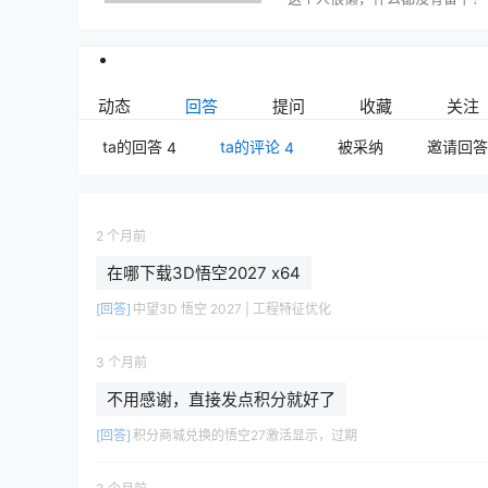
动态
回答
提问
收藏
关注
ta的回答
ta的评论
被采纳
邀请回答
4
4
2 个月前
在哪下载3D悟空2027 x64
[回答]
中望3D 悟空 2027 | 工程特征优化
3 个月前
不用感谢，直接发点积分就好了
[回答]
积分商城兑换的悟空27激活显示，过期