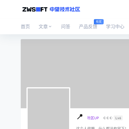
有奖
首页
文章
问答
产品反馈
学习中心
📍
社区UP
☪☪☪
Lv6
这个人很懒，什么都没有留下！