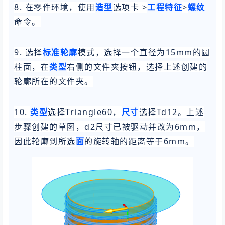
8. 在零件环境，使用
选项卡 >
>
造型
工程特征
螺纹
命令。
9. 选择
模式，选择一个直径为15mm的圆
标准轮廓
柱面，在
右侧的文件夹按钮，选择上述创建的
类型
轮廓所在的文件夹。
10.
选择Triangle60，
选择Td12。上述
类型
尺寸
步骤创建的草图，d2尺寸已被驱动并改为6mm，
因此轮廓到所选
的旋转轴的距离等于6mm。
面