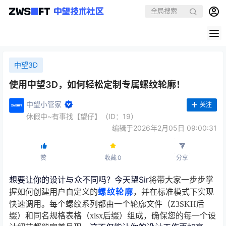
中望3D
使用中望3D，如何轻松定制专属螺纹轮廓！
中望小管家
关注
休假中~有事找【望仔】（ID：19）
编辑于2026年2月05日 09:00:31
赞
收藏
0
分享
想要让你的设计与众不同吗？今天望Sir
将带大家一步步掌
握如何创建用户自定义的
螺纹轮廓
，并在标准模式下实现
快速调用。
每个螺纹系列都由一个轮廓文件（Z3SKH后
缀）和同名规格表格（xlsx后缀）组成，确保您的每一个设