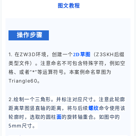
图文教程
操作步骤
1. 在ZW3D环境，创建一个
（Z3SKH后缀
2D草图
类型文件）。注意命名不可包含特殊字符，例如空
格、或者“*”等运算符号。本案例命名草图为
Triangle60。
绘制一个三角形。并标注对应尺寸。注意此轮廓
2.
距离草图竖直轴的距离，将与后续
命令使用该
螺纹
轮廓时，选取的圆柱
的旋转轴重合。如图中的
面
5mm尺寸。