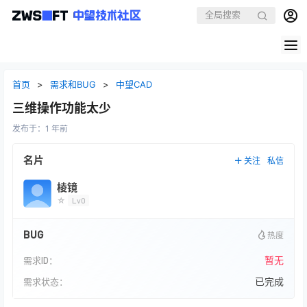
首页
>
需求和BUG
>
中望CAD
三维操作功能太少
发布于：
1 年前
名片
关注
私信
棱镜
☆
Lv0
BUG
热度
暂无
需求ID：
已完成
需求状态：