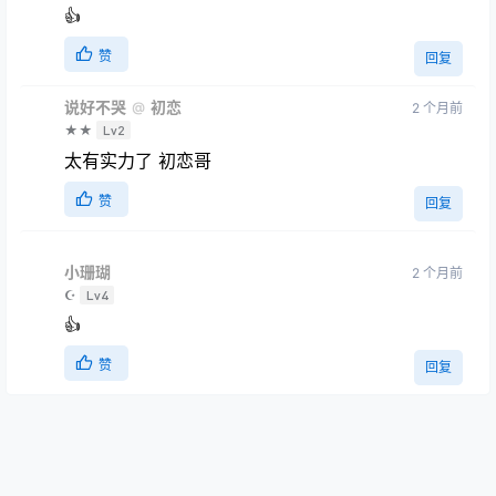
唉 可惜了😭
赞
回复
初恋
2 个月前
★★★
Lv3
👍
赞
回复
说好不哭
初恋
@
2 个月前
★★
Lv2
太有实力了 初恋哥
赞
回复
小珊瑚
2 个月前
☪
Lv4
👍