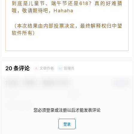
所有参赛者将获得
510
积分奖励，也将于本周内
发到社区账号！
感谢大家的倾情参与，咱们下个活动见~
到底是儿童节、端午节还是618？真的好难猜
哦，敬请期待吧，Hahaha
（本次结果由内部投票决定，最终解释权归中望
软件所有）
20 条评论
文章作者
管理员
A
M
欢迎您，新朋友，感谢参与互动！
确认修改