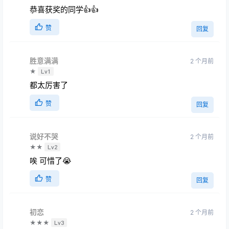
恭喜获奖的同学
赞
回复
庞三岁
2 个月前
☪☪
Lv5
恭喜获奖的同学👍👍
赞
回复
胜意满满
2 个月前
★
Lv1
都太厉害了
赞
回复
说好不哭
2 个月前
★★
Lv2