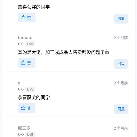
祝贺获奖同学
赞
回复
元亨Liperro
2 个月前
★★
Lv2
恭喜获奖的同学
赞
回复
tomato
2 个月前
☪☪
Lv5
真的是大佬，加工成成品去售卖都没问题了👍
赞
回复
q
2 个月前
☪☪
Lv5