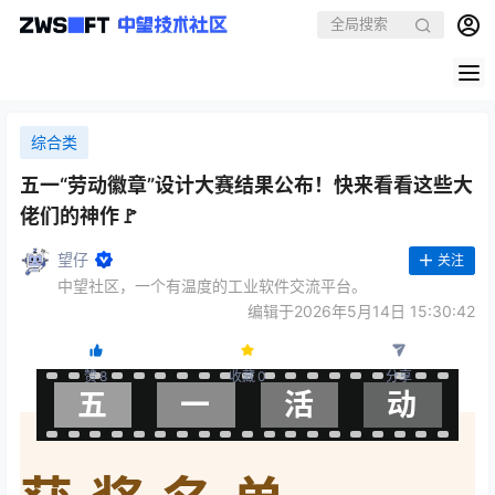
综合类
五一“劳动徽章”设计大赛结果公布！快来看看这些大
佬们的神作🚩
望仔
关注
中望社区，一个有温度的工业软件交流平台。
编辑于2026年5月14日 15:30:42
赞
8
收藏
0
分享
五
一
活
动