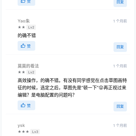
赞
回复
Yao朱
1 个月前
★★
Lv2
的确不错
赞
回复
莫莫的看法
1 个月前
★★
Lv2
高效操作，的确不错。有没有同学感觉在点击草图画特
征的时候，选定之后，草图先是“顿一下”😲再正视过来
编辑？是电脑配置的问题吗？
赞
回复
ysk
1 个月前
★★★
Lv3