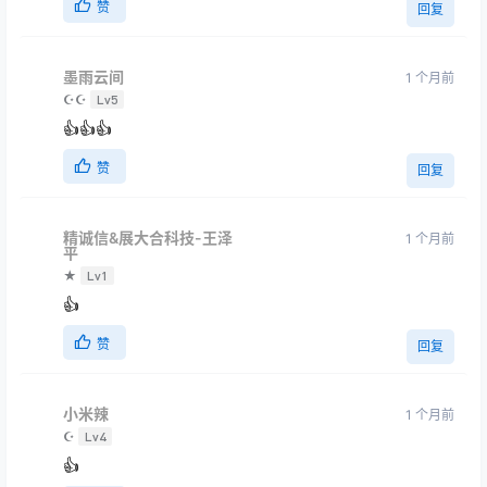
赞
回复
墨雨云间
1 个月前
☪☪
Lv5
👍👍👍
赞
回复
精诚信&展大合科技-王泽
1 个月前
平
★
Lv1
👍
赞
回复
小米辣
1 个月前
☪
Lv4
👍