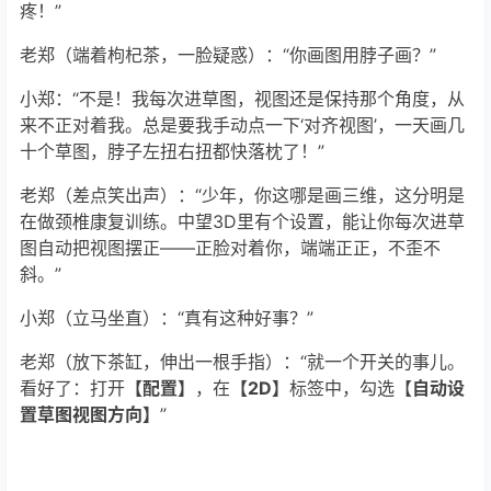
老郑（端着枸杞茶，一脸疑惑）：“你画图用脖子画？”
小郑：“不是！我每次进草图，视图还是保持那个角度，从
来不正对着我。总是要我手动点一下‘对齐视图’，一天画几
十个草图，脖子左扭右扭都快落枕了！”
老郑（差点笑出声）：“少年，你这哪是画三维，这分明是
在做颈椎康复训练。中望3D里有个设置，能让你每次进草
图自动把视图摆正——正脸对着你，端端正正，不歪不
斜。”
小郑（立马坐直）：“真有这种好事？”
老郑（放下茶缸，伸出一根手指）：“就一个开关的事儿。
看好了：打开
【配置】
，在
【2D】
标签中，勾选【
自动设
置草图视图方向】
”