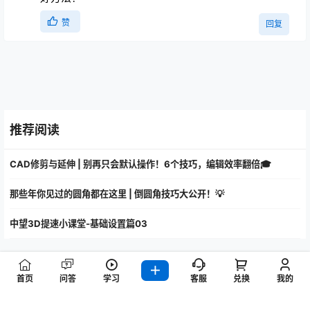
好方法！
赞
回复
推荐阅读
CAD修剪与延伸 | 别再只会默认操作！6个技巧，编辑效率翻倍🎓
那些年你见过的圆角都在这里 | 倒圆角技巧大公开！💡
中望3D提速小课堂-基础设置篇03
首页
问答
学习
客服
兑换
我的