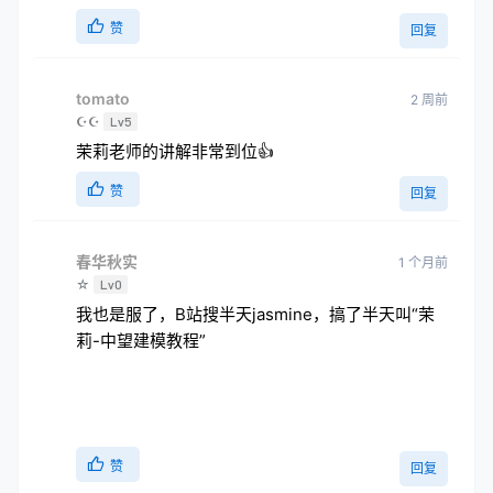
赞
回复
tomato
2 周前
☪☪
Lv5
茉莉老师的讲解非常到位👍
赞
回复
春华秋实
1 个月前
☆
Lv0
我也是服了，B站搜半天jasmine，搞了半天叫“茉
莉-中望建模教程”
赞
回复