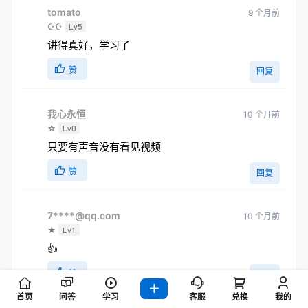
tomato
9 个月前
☪☪
Lv5
讲得真好，学习了
赞
回复
我心永恒
10 个月前
☆
Lv0
只要有声音没有看见视频
赞
回复
7****@qq.com
10 个月前
★
Lv1
👍
赞
回复
首页
问答
学习
客服
兑换
我的