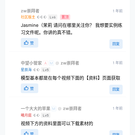
zw崇拜者
1 年前
社区版主
☪☪☪
Lv6
置顶
Jasmine（茉莉 请问在哪里关注你？ 我想要实例练
习文件呢。你讲的真不错。
赞
回复
中望小管家
zw崇拜者
1 年前
@
A
M
星辰海
☪☪
Lv5
模型基本都是在每个视频下面的【资料】页面获取
赞
回复
一个大大的苹果
zw崇拜者
1 年前
@
M
曦月庭
☪☪
Lv5
视频下方的资料里面可以下载素材的
赞
回复