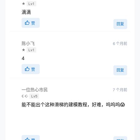
★
Lv1
滴滴
赞
回复
陈小飞
6 个月前
★
Lv1
4
赞
回复
一位热心市民
7 个月前
☪☪
Lv5
能不能出个这种滑梯的建模教程，好难，呜呜呜😱