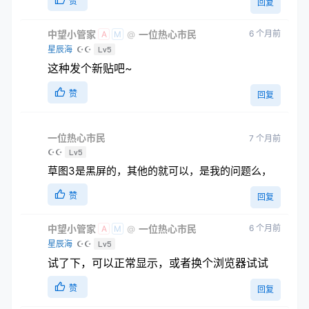
赞
回复
中望小管家
一位热心市民
6 个月前
@
A
M
星辰海
☪☪
Lv5
这种发个新贴吧~
赞
回复
一位热心市民
7 个月前
☪☪
Lv5
草图3是黑屏的，其他的就可以，是我的问题么，
赞
回复
中望小管家
一位热心市民
6 个月前
@
A
M
星辰海
☪☪
Lv5
试了下，可以正常显示，或者换个浏览器试试
赞
回复