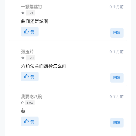
一颗螺丝钉
9 个月前
★
Lv1
曲面还是炫啊
赞
回复
张玉芹
9 个月前
☆
Lv0
六角法兰面螺栓怎么画
赞
回复
我要吃八碗
9 个月前
☪
Lv4
👍
赞
回复