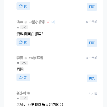
赞
回复
汤🍬
中望小管家
6 个月前
@
A
M
☆
Lv0
资料页面在哪里？
赞
回复
李青
zw崇拜者
@
3 个月前
☆
Lv0
同问
赞
回复
新多林海
4 天前
☆
Lv0
老师，为啥我圆角只能内凹😥