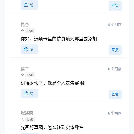
赞
回复
昆仑
6 个月前
☆
Lv0
你好，选项卡里的仿真项到哪里去添加
赞
回复
清平
6 个月前
☆
Lv0
讲得太快了，像是个人表演赛 😁
赞
回复
张述荣
6 个月前
☆
Lv0
先画好草图，怎么转到实体零件