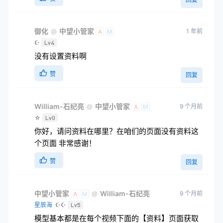
御化
中望小管家
1 年前
@
A
M
☪
Lv4
没有设置资料啊
赞
回复
William-石纪亮
中望小管家
9 个月前
@
A
M
☆
Lv0
你好，请问资料在哪里？在咱们的页面没有资料这
个页面 非常感谢！
赞
回复
中望小管家
William-石纪亮
9 个月前
@
A
M
星辰海
☪☪
Lv5
模型基本都是在每个视频下面的【资料】页面获取