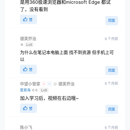
是用360极速浏览器和microsoft Edge 都试
了，没有看到
赞
回复
德芙乔治
6 个月前
☆
Lv0
为什么在笔记本电脑上面 找不到资源 但手机上可
以
赞
回复
中望小管家
德芙乔治
6 个月前
@
A
M
星辰海
☪☪
Lv5
加入学习后，视频在右边哦~
赞
回复
陈小飞
6 个月前