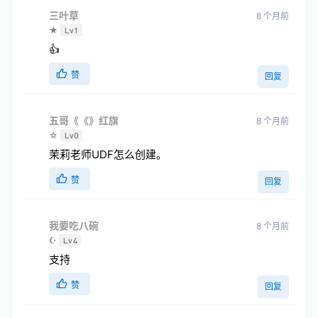
三叶草
8 个月前
★
Lv1
👍
赞
回复
五哥《《》红旗
8 个月前
☆
Lv0
茉莉老师UDF怎么创建。
赞
回复
我要吃八碗
8 个月前
☪
Lv4
支持
赞
回复