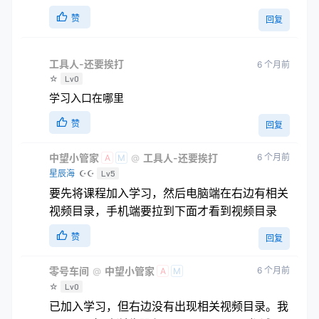
赞
回复
工具人-还要挨打
6 个月前
☆
Lv0
学习入口在哪里
赞
回复
中望小管家
工具人-还要挨打
6 个月前
@
A
M
星辰海
☪☪
Lv5
要先将课程加入学习，然后电脑端在右边有相关
视频目录，手机端要拉到下面才看到视频目录
赞
回复
零号车间
中望小管家
6 个月前
@
A
M
☆
Lv0
已加入学习，但右边没有出现相关视频目录。我