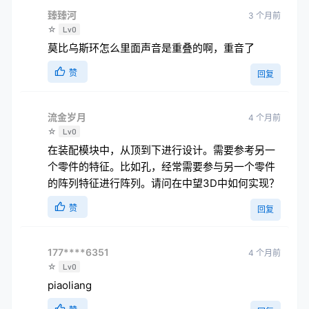
臻臻河
3 个月前
☆
Lv0
莫比乌斯环怎么里面声音是重叠的啊，重音了
赞
回复
流金岁月
4 个月前
☆
Lv0
在装配模块中，从顶到下进行设计。需要参考另一
个零件的特征。比如孔，经常需要参与另一个零件
的阵列特征进行阵列。请问在中望3D中如何实现？
赞
回复
177****6351
4 个月前
☆
Lv0
piaoliang