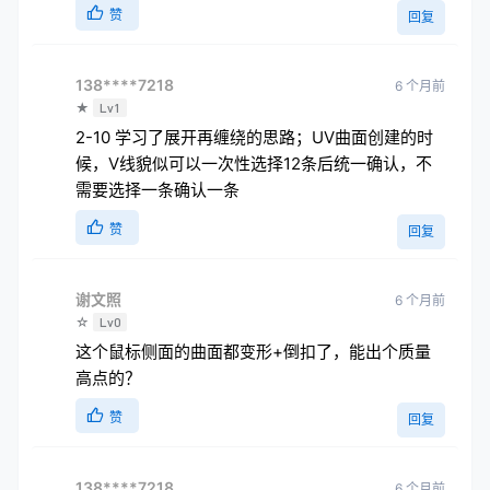
赞
回复
138****7218
6 个月前
★
Lv1
2-10 学习了展开再缠绕的思路；UV曲面创建的时
候，V线貌似可以一次性选择12条后统一确认，不
需要选择一条确认一条
赞
回复
谢文照
6 个月前
☆
Lv0
这个鼠标侧面的曲面都变形+倒扣了，能出个质量
高点的？
赞
回复
138****7218
6 个月前