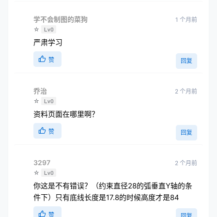
学不会制图的菜狗
1 个月前
☆
Lv0
严肃学习
赞
回复
乔治
2 个月前
☆
Lv0
资料页面在哪里啊？
赞
回复
3297
2 个月前
☆
Lv0
你这是不有错误？（约束直径28的弧垂直Y轴的条
件下）只有底线长度是17.8的时候高度才是84
赞
回复