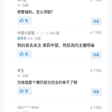
8 个月前
☆
Lv0
想要福利，怎么领取？
赞
回复
中望小管家
Air.北
8 个月前
@
A
M
星辰海
☪☪
Lv5
到抖音去关注 茉莉中望，然后询问主播吧😁
赞
回复
来生
8 个月前
☆
Lv0
为啥我那个嘴巴部分完全约束不了啊
赞
回复
182****4181
8 个月前