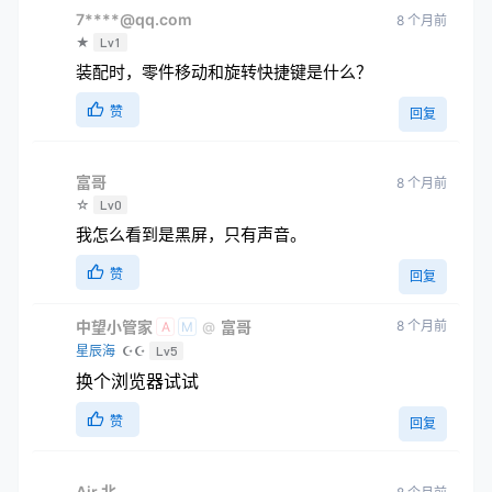
7****@qq.com
8 个月前
★
Lv1
装配时，零件移动和旋转快捷键是什么？
赞
回复
富哥
8 个月前
☆
Lv0
我怎么看到是黑屏，只有声音。
赞
回复
中望小管家
富哥
8 个月前
@
A
M
星辰海
☪☪
Lv5
换个浏览器试试
赞
回复
Air.北